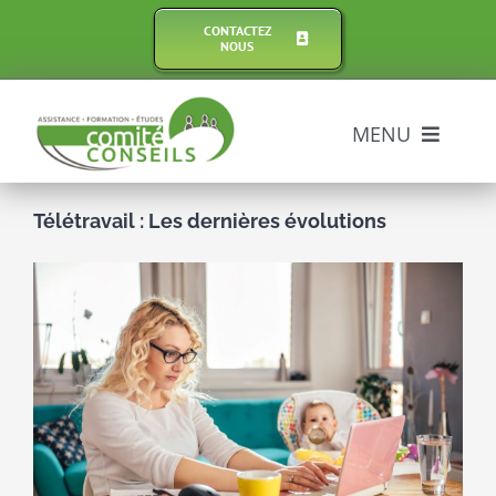
Passer
CONTACTEZ
au
NOUS
contenu
MENU
Assistance
Télétravail : Les dernières évolutions
Formations
Voir
l'image
agrandie
Expertises
Comptabilité
Actualité des CSE