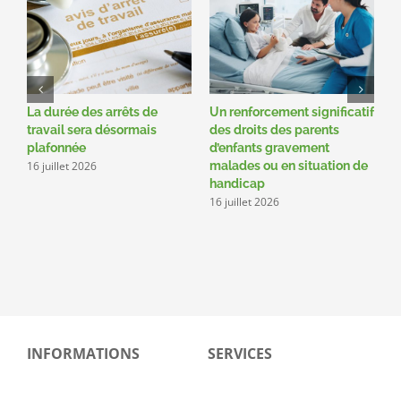
La durée des arrêts de
Un renforcement significatif
R
travail sera désormais
des droits des parents
c
plafonnée
d’enfants gravement
r
16 juillet 2026
1
malades ou en situation de
handicap
16 juillet 2026
INFORMATIONS
SERVICES