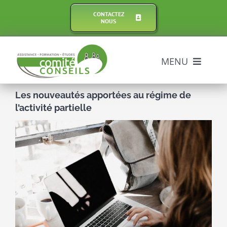
Passer
CONTACTEZ
au
NOUS
contenu
MENU
Assistance
Les nouveautés apportées au régime de
l’activité partielle
Formations
Voir
l'image
agrandie
Expertises
Comptabilité
Actualité des CSE